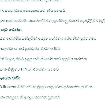
lk වෙතින් වේගයෙන්ම තීරණය දැනගන්න.
k සමඟ ඔබේ අවශ්‍යතාවයට ණය පහසුයි.
ාතත් ගෙවීමේ කොන්දේසිත් ඇතුළු සියලු විස්තර පැහැදිලිවම මුලි
 හැටි මෙන්න:
සහ ආරක්ෂිත ඔන්ලයින් අයදුම් පෝරමය ඉක්මනින් පුරවන්න.
මාලෝචනය කර ප්‍රතිචාරය ඔබට දන්වයි.
න් බලලා, ඔබට සුදුසු නම් ඒ යෝජනාව අනුමත කරන්න.
ැංකු ගිණුමට FINO.lk හරහා බැර වේ.
ැබෙන වාසි:
O.lk එක්ක ඔබට අවශ්‍ය මුදල් පහසුවෙන් ලබාගන්න පුළුවන්.
ා පහසුවෙන් අයදුම් කරන්න පුළුවන්.