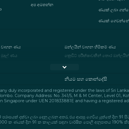
අප අමතන්න
ා
ණයක් ලබා ගන්
ණයක් ගෙවන්න
් වාහන ණය
ඔන්ලයින් වාහන හිමිකම් ණය
 මුදල් ණය
ක්‍රෙඩිට් පරීක්ෂාවකින් තොර ඔන්ලයි
 ව්‍යාපාර ණය
ඔන්ලයින් වෛද්‍ය ණය
් ණය නැවත මූල්‍යකරණය
ඔන්ලයින් ගෘහභාර ණය
නියම සහ කොන්දේසි
ිනය ණය එකතු කිරීම සඳහා ඔන්ලයින්
කුඩා ඔන්ලයින් ණය
any duly incorporated and registered under the laws of Sri Lan
්ලයින් ණය
පහසු වැටුප් දිනය ඔන්ලයින් ණය
lombo. Company Address: No. 341/5, M & M Center, Level 01, Kott
n Singapore under UEN 201833881E and having a registered addr
ඳහා ඔන්ලයින් ණය
ආදායම් සාධක නොමැතිව ණය
 වැටුප් දිනය ණය
00 පරාසයක් දක්වා ලබා දෙනු ලබන අතර, එය ආපසු ගෙවිය යුත්තේ දින 91 ස
 ක ණයක් දින 91 ක කාලයක් සඳහා වාර්ෂික පොලී අනුපාතය 190% කින් ග