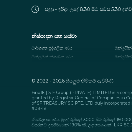
සඳුදා - ඉරිදා: උදේ 8.30 සිට සවස 5.30 දක්ව
නිෂ්පාදන සහ සේවා
මාර්ගගත පුද්ගලික ණය
ඔන්ලයින
ඔන්ලයින් ක්ෂණික ණය
ඔන්ලයින්
අඩු ක්‍රෙඩිට් සඳහා කුඩා ඔන්ලයින් ණය
ඔන්ලයින්
ඔන්ලයින් නිවාස ණය
ඔන්ලයින
© 2022 - 2026 සියලුම හිමිකම් ඇවිරිණි
ණය එකතු කිරීම සඳහා ඔන්ලයින් ණය
වැටුප් ද
ණය
Fino.lk | S F Group (PRIVATE) LIMITED is a comp
කෙටි කාලීන ඔන්ලයින් ණය
පහසු ඔන
granted by Registrar General of Companies in Co
of SF TREASURY SG PTE. LTD duly incorporated i
බැංකු ගිණුමක් නැතිව ඔන්ලයින් ණය
සිසුන් ස
#08-18
විශ්‍රාමිකයන් සඳහා ණය
ඔන්ලයින්
නිවේදනය: ණය මුදල් රුපියල් 3000 සිට රුපියල් 150 0
වසරකට උපරිමයෙන් 190% කි. උදාහරණයක්: LKR 80,000