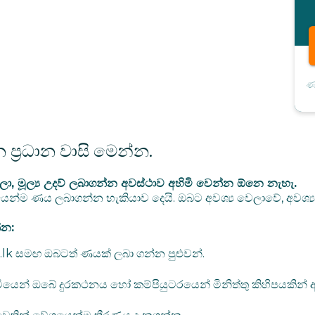
ණ
්‍රධාන වාසි මෙන්න.
ලා, මූල්‍ය උදව් ලබාගන්න අවස්ථාව අහිමි වෙන්න ඕනෙ නැහැ.
්ජාලයෙන්ම ණය ලබාගන්න හැකියාව දෙයි. ඔබට අවශ්‍ය වෙලාවේ, අවශ්
්න:
.lk සමඟ ඔබටත් ණයක් ලබා ගන්න පුළුවන්.
ඩවියෙන් ඔබේ දුරකථනය හෝ කම්පියුටරයෙන් මිනිත්තු කිහිපයකින් 