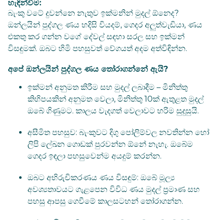
හැඳින්වීම:
බැංකු වටේ දුවන්නෙ නැතුව ඉක්මනින් මුදල් ඕනෙද?
ඔන්ලයින් පුද්ගල ණය හදිසි වියදම්, ගෙදර අලුත්වැඩියා, ණය
එකතු කර ගන්න වගේ දේවල් සඳහා සරල සහ ඉක්මන්
විසඳුමක්. ඔබට හිමි පහසුවත් වේගයත් අදම අත්විඳින්න.
අපේ ඔන්ලයින් පුද්ගල ණය තෝරාගන්නේ ඇයි?
ඉක්මන් අනුමත කිරීම සහ මුදල් ලබාදීම – මිනිත්තු
කිහිපයකින් අනුමත වෙලා, මිනිත්තු 10ක් ඇතුළත මුදල්
ඔබේ ගිණුමට. කාලය වැදගත් වෙලාවට හරිම සුදුසුයි.
අසීමිත පහසුව: බැංකුවට දිගු පෝලිම්වල නවතින්න හෝ
ලිපි ලේඛන ගොඩක් පුරවන්න ඕනේ නැහැ. ඔබේම
ගෙදර ඉඳලා පහසුවෙන්ම අයදුම් කරන්න.
ඔබට අභිරුචිකරණය ණය විසඳුම්: ඔබේ මූල්‍ය
අවශ්‍යතාවයට ගැළපෙන විවිධ ණය මුදල් ප්‍රමාණ සහ
පහසු ආපසු ගෙවීමේ කාලසටහන් තෝරාගන්න.