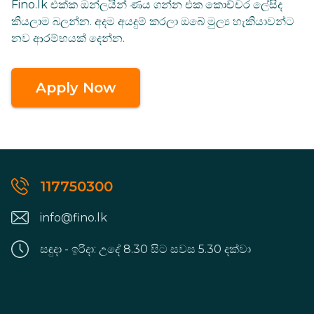
Fino.lk එක්ක ඔන්ලයින් ණය ගන්න එක කොච්චර ලේසිද
කියලාම බලන්න. අදම අයදුම් කරලා ඔබේ මුල්‍ය හැකියාවන්ට
නව ආරම්භයක් දෙන්න.
Apply Now
117750300
info@fino.lk
සඳුදා - ඉරිදා: උදේ 8.30 සිට සවස 5.30 දක්වා