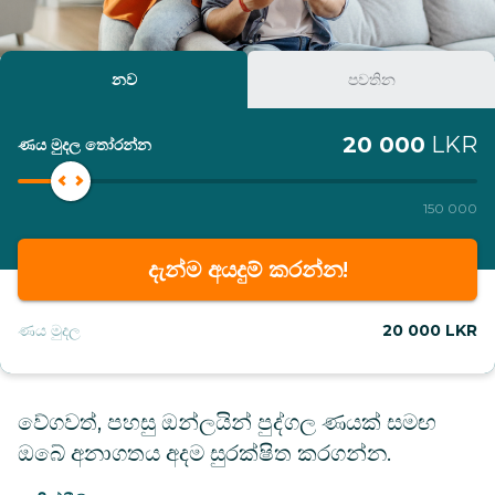
නව
පවතින
20 000
LKR
ණය මුදල තෝරන්න
150 000
නව ගනුදෙනුකරුවන් සඳහා ණය වාරික
දැන්ම අයදුම් කරන්න!
ණය මුදල
20 000 LKR
වේගවත්, පහසු ඔන්ලයින් පුද්ගල ණයක් සමඟ
ඔබේ අනාගතය අදම සුරක්ෂිත කරගන්න.