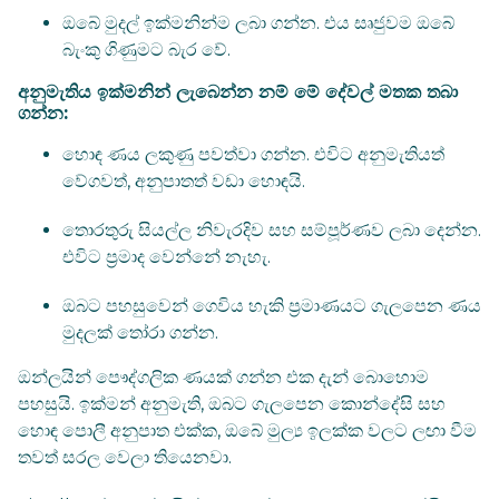
ඔබේ මුදල් ඉක්මනින්ම ලබා ගන්න. එය සෘජුවම ඔබේ
බැංකු ගිණුමට බැර වේ.
අනුමැතිය ඉක්මනින් ලැබෙන්න නම් මේ දේවල් මතක තබා
ගන්න:
හොඳ ණය ලකුණු පවත්වා ගන්න. එවිට අනුමැතියත්
වේගවත්, අනුපාතත් වඩා හොඳයි.
තොරතුරු සියල්ල නිවැරදිව සහ සම්පූර්ණව ලබා දෙන්න.
එවිට ප්‍රමාද වෙන්නේ නැහැ.
ඔබට පහසුවෙන් ගෙවිය හැකි ප්‍රමාණයට ගැලපෙන ණය
මුදලක් තෝරා ගන්න.
ඔන්ලයින් පෞද්ගලික ණයක් ගන්න එක දැන් බොහොම
පහසුයි. ඉක්මන් අනුමැති, ඔබට ගැලපෙන කොන්දේසි සහ
හොඳ පොලී අනුපාත එක්ක, ඔබේ මුල්‍ය ඉලක්ක වලට ලඟා වීම
තවත් සරල වෙලා තියෙනවා.