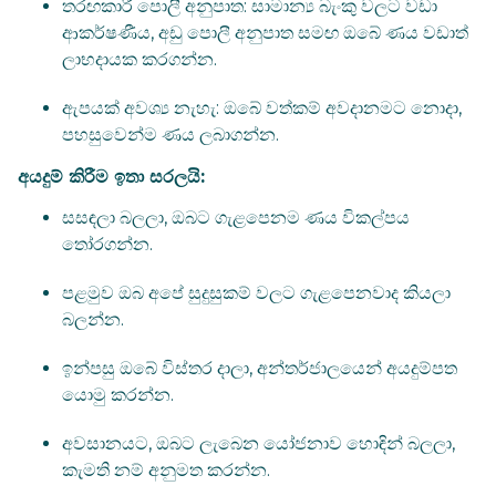
තරඟකාරී පොලී අනුපාත: සාමාන්‍ය බැංකු වලට වඩා
ආකර්ෂණීය, අඩු පොලී අනුපාත සමඟ ඔබේ ණය වඩාත්
ලාභදායක කරගන්න.
ඇපයක් අවශ්‍ය නැහැ: ඔබේ වත්කම් අවදානමට නොදා,
පහසුවෙන්ම ණය ලබාගන්න.
අයදුම් කිරීම ඉතා සරලයි:
සසඳලා බලලා, ඔබට ගැළපෙනම ණය විකල්පය
තෝරගන්න.
පළමුව ඔබ අපේ සුදුසුකම් වලට ගැළපෙනවාද කියලා
බලන්න.
ඉන්පසු ඔබේ විස්තර දාලා, අන්තර්ජාලයෙන් අයදුම්පත
යොමු කරන්න.
අවසානයට, ඔබට ලැබෙන යෝජනාව හොඳින් බලලා,
කැමති නම් අනුමත කරන්න.